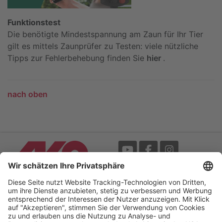
Funktionstest
Die benötigte Mindestspannung am Zaun für Ihr Tier
gilt es mittels Zaunprüfer zu Testen: viele nützliche
Tipps zur Fehlerbehebung finden Sie
hier
.
nach oben
Messe
AGB
Mediathek
Garantie
Blätterkatalog
Impressum