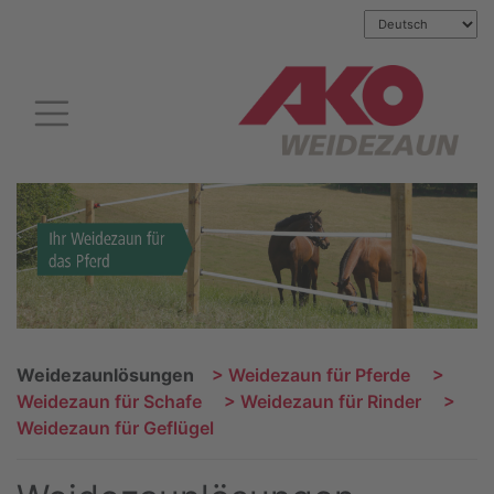
Weidezaunlösungen
> Weidezaun für Pferde
>
Weidezaun für Schafe
> Weidezaun für Rinder
>
Weidezaun für Geflügel