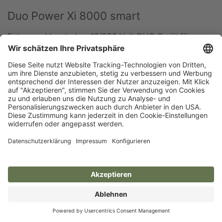
Duo Power Xi 8000 smart
Extrem schlagstarkes 12/230 Volt DUO Gerät für
anspruchsvolle Einsätze. Ideal für Bullen und
Wildabwehr.
Input Joule: 12
Output Joule: 8
Max. Zaunlänge bei
mittl.
Bewuchs: 17 km
Zum Gerät