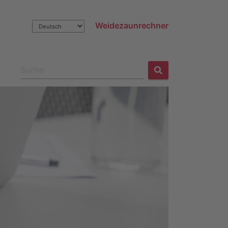
Weidezaunrechner