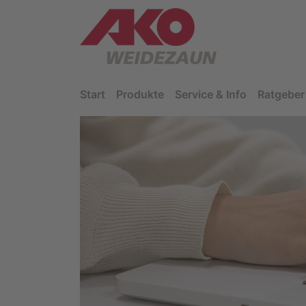
Start
Produkte
Service & Info
Ratgeber