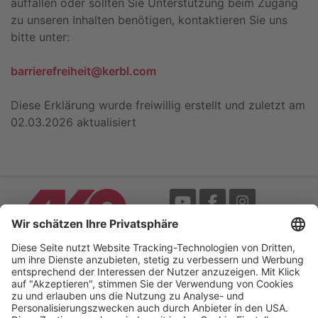
auffallen oder sollten Sie Unterstützung beim Zugang
zu unseren Inhalten benötigen, kontaktieren Sie uns
bitte unter:
barrierefreiheit@kerbl.com
Diese Erklärung wurde freiwillig erstellt und zuletzt am
02.03.2026 aktualisiert
Messe
AGB
Mediathek
Garantie
Blätterkatalog
Impressum
Newsletter
Datenschutz