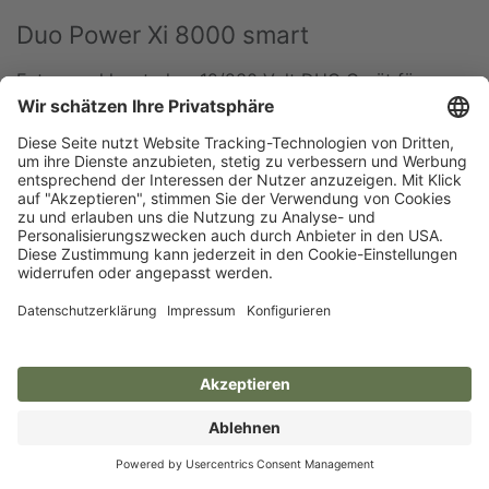
Duo Power Xi 8000 smart
Extrem schlagstarkes 12/230 Volt DUO Gerät für
anspruchsvolle Einsätze. Ideal für Bullen und
Wildabwehr.
Input Joule: 12
Output Joule: 8
Max. Zaunlänge bei
mittl.
Bewuchs: 17 km
Zum Gerät