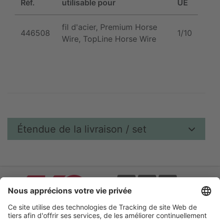
Réf.
utilisable pour
UE
fil d'acier, Premium Horse
446508
1/10
Wire, TopLine Horse Wire
Étendue de la livraison / set