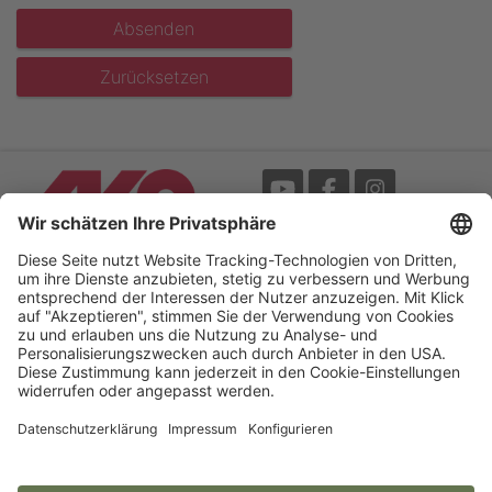
Absenden
Zurücksetzen
Messe
AGB
Mediathek
Garantie
Blätterkatalog
Impressum
Newsletter
Datenschutz
Bedienungsanleitungen /
Barrierefreiheitserklärung
My-Manual
Cookie-Einstellungen
Your Electric Fence Experts.
AKO-Agrartechnik GmbH & Co. KG