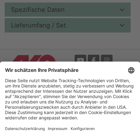
Spezifische Daten
Lieferumfang / Set
Messe
AGB
Mediathek
Garantie
Blätterkatalog
Impressum
Newsletter
Datenschutz
Bedienungsanleitungen /
Barrierefreiheitserklärung
My-Manual
Cookie-Einstellungen
Your Electric Fence Experts.