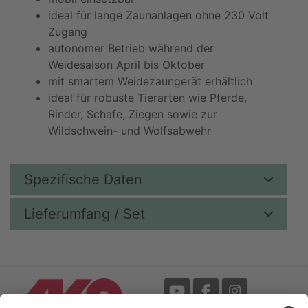
ideal für lange Zaunanlagen ohne 230 Volt
Zugang
autonomer Betrieb während der
Weidesaison April bis Oktober
mit smartem Weidezaungerät erhältlich
ideal für robuste Tierarten wie Pferde,
Rinder, Schafe, Ziegen sowie zur
Wildschwein- und Wolfsabwehr
Spezifische Daten
Lieferumfang / Set