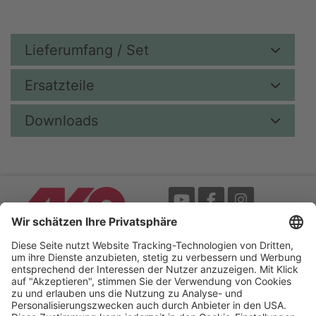
Lieferumfang / Set
Ersatzteile
Downloads
Messe
AGB
Mediathek
Garantie
Blätterkatalog
Impressum
Newsletter
Datenschutz