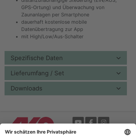
distanzunabhängige Steuerung (EIN/AUS,
GPS-Ortung) und Überwachung von
Zaunanlagen per Smartphone
dauerhaft kostenlose mobile
Datenübertragung zur App
mit High/Low/Aus-Schalter
Spezifische Daten
Lieferumfang / Set
Downloads