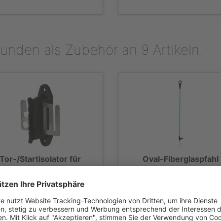
unden als Zubehör an 9 Artikeln.
Tor-/Startisolator für
Oval-Fiberglaspfahl
Bänder Premium
Premium BLUE
Art. Nr: 44355/041
Art. Nr: 444299