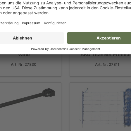
KO TitanNet Premium
Vario
AKO TitanNet Premi
Art. Nr: 27830
Art. Nr: 27811