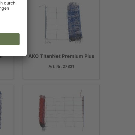
um
AKO TitanNet Premium Plus
Art. Nr: 27821