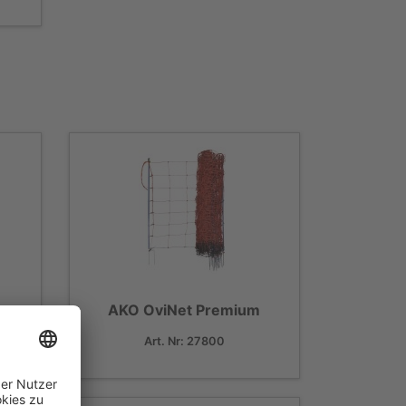
AKO OviNet Premium
Art. Nr: 27800