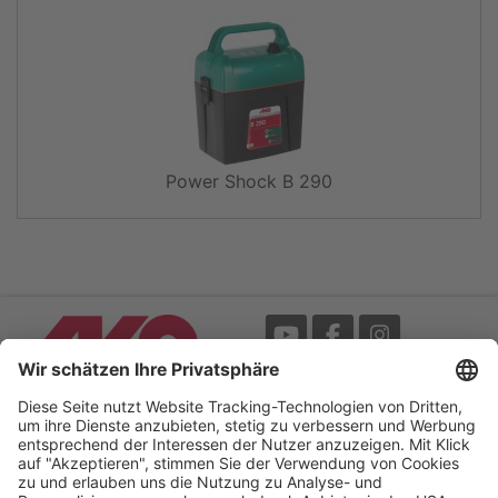
Power Shock B 290
Messe
AGB
Mediathek
Garantie
Blätterkatalog
Impressum