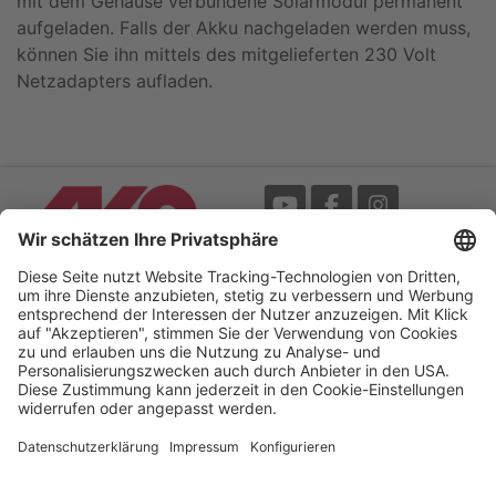
mit dem Gehäuse verbundene Solarmodul permanent
aufgeladen. Falls der Akku nachgeladen werden muss,
können Sie ihn mittels des mitgelieferten 230 Volt
Netzadapters aufladen.
Messe
AGB
Mediathek
Garantie
Blätterkatalog
Impressum
Newsletter
Datenschutz
Bedienungsanleitungen /
Barrierefreiheitserklärung
My-Manual
Cookie-Einstellungen
Your Electric Fence Experts.