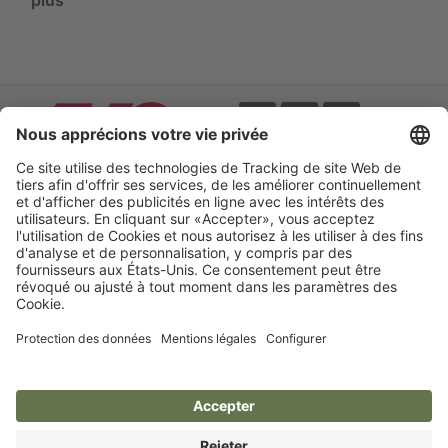
Evènements
CGV
Catalogues online
Mentions légales
Protection des données
Déclaration
d'accessibilité
Cookie préferences
Your Electric Fence Experts.
AKO-Agrartechnik GmbH & Co. KG
Germany