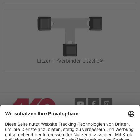
Litzen-T-Verbinder Litzclip®
Messe
AGB
Mediathek
Garantie