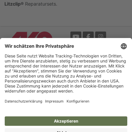
Litzclip®
Reparatursets.
Messe
AGB
Mediathek
Garantie
Blätterkatalog
Impressum
Newsletter
Datenschutz
Bedienungsanleitungen /
Barrierefreiheitserklärung
My-Manual
Cookie-Einstellungen
Your Electric Fence Experts.
AKO-Agrartechnik GmbH & Co. KG
Germany