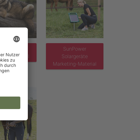
lfsabwehr
SunPower
ting Material
Solargeräte
Marketing-Material