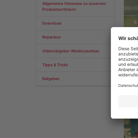
Allgemeine Hinweise zu unserem
Produktsortiment
Download
Reparatur
S
Videoratgeber Weidezaunbau
Mar
Tipps & Tricks
Ratgeber