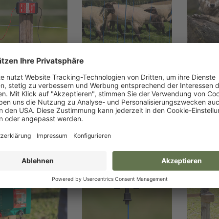
mart Satellite
PREMIUM Netze
Wo
keting Material
Marketing Material
Marke