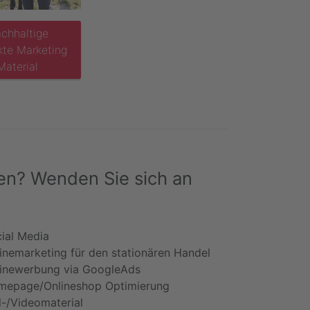
chhaltige
kte Marketing
Material
en? Wenden Sie sich an
ial Media
inemarketing für den stationären Handel
inewerbung via GoogleAds
epage/Onlineshop Optimierung
d-/Videomaterial