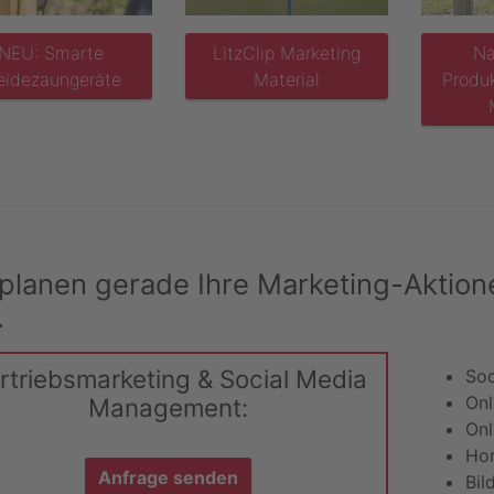
NEU: Smarte
LitzClip Marketing
Na
idezaungeräte
Material
Produ
 planen gerade Ihre Marketing-Aktion
.
rtriebsmarketing & Social Media
Soc
Onl
Management:
Onl
Hom
Anfrage senden
Bil