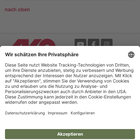
nach oben
Messe
AGB
Mediathek
Garantie
Blätterkatalog
Impressum
Newsletter
Datenschutz
Bedienungsanleitungen /
Barrierefreiheitserklärung
My-Manual
Cookie-Einstellungen
Your Electric Fence Experts.
AKO-Agrartechnik GmbH & Co. KG
Germany