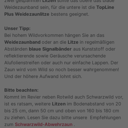
zwei gespannten
Litzen
sollte das obere das blaue
Weidezaunband sein, für die untere ist die
TopLine
Plus Weidezaunlitze
bestens geeignet.
Unser Tipp:
Bei hohem Wildvorkommen hängen Sie an das
Weidezaunband
oder an die
Litze
in regelmäßigen
Abständen
blaue Signalbänder
aus Kunststoff oder
reflektierende sowie Geräusche verursachende
Alufolienstreifen oder auch nur einfache Lappen. Der
Zaun wird vom Wild so noch besser wahrgenommen!
Und der höhere Aufwand lohnt sich.
Bitte beachten:
Kommt im Revier neben Rotwild auch Schwarzwild vor,
ist es ratsam, weitere
Litzen
im Bodenabstand von 20
bis 25 cm, dann 50 cm und oben von 160 bis 180 cm
zu ziehen. Lesen Sie dazu bitte unsere Empfehlungen
zum
Schwarzwild-Abwehrzaun
.